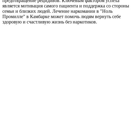
предотвращение рецидивов. Ключевым фактором успеха
является мотивация самого пациента и поддержка со стороны
семьи и близких людей. Лечение наркомании в "Ноль
Промилле" в Камбарке может помочь людям вернуть себе
здоровую и счастливую жизнь без наркотиков.
С
з
в
П
о
е
н