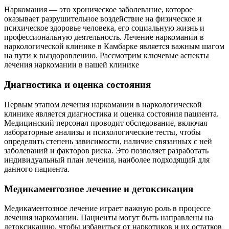
Наркомания — это хроническое заболевание, которое
К
оказывает разрушительное воздействие на физическое и
т
психическое здоровье человека, его социальную жизнь и
о
профессиональную деятельность. Лечение наркомании в
наркологической клинике в Камбарке является важным шагом
п
на пути к выздоровлению. Рассмотрим ключевые аспекты
т
лечения наркомании в нашей клинике
р
п
Диагностика и оценка состояния
П
п
Первым этапом лечения наркомании в наркологической
в
клинике является диагностика и оценка состояния пациента.
д
Медицинский персонал проводит обследование, включая
п
лабораторные анализы и психологические тесты, чтобы
п
определить степень зависимости, наличие связанных с ней
заболеваний и факторов риска. Это позволяет разработать
индивидуальный план лечения, наиболее подходящий для
данного пациента.
Медикаментозное лечение и детоксикация
Медикаментозное лечение играет важную роль в процессе
лечения наркомании. Пациенты могут быть направлены на
детоксикацию, чтобы избавиться от наркотиков и их остатков