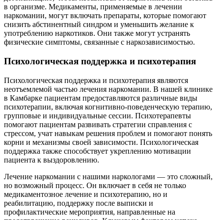
в организме. Медикаменты, применяемые в лечении
В
наркомании, могут включать препараты, которые помогают
п
снизить абстинентный синдром и уменьшить желание к
К
употреблению наркотиков. Они также могут устранять
б
физические симптомы, связанные с наркозависимостью.
с
О
Психологическая поддержка и психотерапия
у
Психологическая поддержка и психотерапия являются
р
неотъемлемой частью лечения наркомании. В нашей клинике
в Камбарке пациентам предоставляются различные виды
психотерапии, включая когнитивно-поведенческую терапию,
групповые и индивидуальные сессии. Психотерапевты
помогают пациентам развивать стратегии справления с
Х
стрессом, учат навыкам решения проблем и помогают понять
п
корни и механизмы своей зависимости. Психологическая
з
поддержка также способствует укреплению мотивации
о
пациента к выздоровлению.
ф
Лечение наркомании с нашими наркологами — это сложный,
п
но возможный процесс. Он включает в себя не только
И
медикаментозное лечение и психотерапию, но и
с
реабилитацию, поддержку после выписки и
М
профилактические мероприятия, направленные на
п